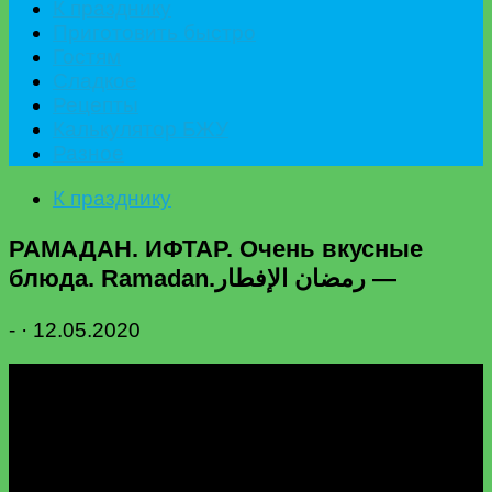
К празднику
Приготовить быстро
Гостям
Сладкое
Рецепты
Калькулятор БЖУ
Разное
К празднику
РАМАДАН. ИФТАР. Очень вкусные
блюда. Ramadan.رمضان الإفطار —
-
·
12.05.2020