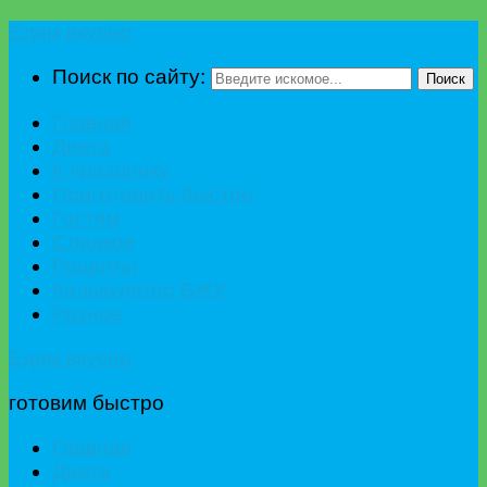
Едим вкусно
Поиск по сайту:
Поиск
Главная
Диета
К празднику
Приготовить быстро
Гостям
Сладкое
Рецепты
Калькулятор БЖУ
Разное
Едим вкусно
готовим быстро
Главная
Диета