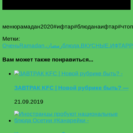
менюрамадан2020#ифтар#блюданаифтар#чтоп
Метки:
Oчень
Ramadan.رمضان
блюда.
ВКУСНЫЕ.
ИФТАР
Р
Вам может также понравиться...
ЗАВТРАК KFC | Новой рубрике быть? —
21.09.2019