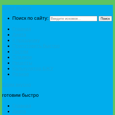
Едим вкусно
Поиск по сайту:
Поиск
Главная
Диета
К празднику
Приготовить быстро
Гостям
Сладкое
Рецепты
Калькулятор БЖУ
Разное
Едим вкусно
готовим быстро
Главная
Диета