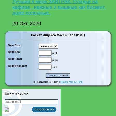
Лучший в мире ЗАВТРАК. Оладьи на
кефире , нежные и пышные как бисквит,
даже холодные.
20 Окт, 2020
Расчет Индекса Массы Тела (ИМТ)
Ваш Пол:
Ваш Вес:
в КГ
Ваш Рост:
в см
Ваш Возраст:
Лет
(c) Calculator-IMT.com |
Индекс Массы Тела
Едим вкусно