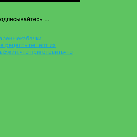
 Подписывайтесь …
жареные
кабачки
е рецепты
рецепт из
ты
Ужин.
что приготовить
что