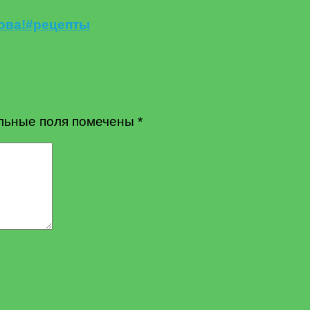
това!#рецепты
льные поля помечены
*