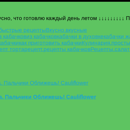
кусно, что готовлю каждый день летом ↓↓↓↓↓↓↓↓↓
быстрые рецепты
Вкусно.
вкусные
з кабачков
из кабачков
кабачки в духовке
кабачки 
 кабачки
как приготовить кабачки
Кулинария.
просты
епт торта
рецепт.
рецепты кабачков
Рецепты.
сала
 Пальчики Оближешь! Cauliflower