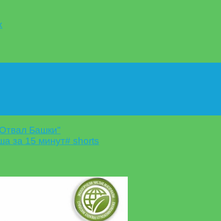
х
"Отвал Башки"
ша за 15 минут# shorts