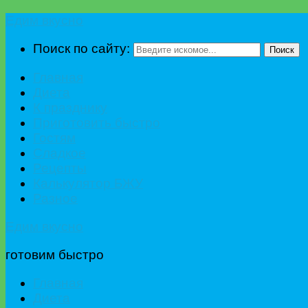
Едим вкусно
Поиск по сайту:
Поиск
Главная
Диета
К празднику
Приготовить быстро
Гостям
Сладкое
Рецепты
Калькулятор БЖУ
Разное
Едим вкусно
готовим быстро
Главная
Диета