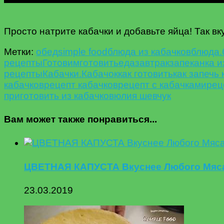
Просто натрите кабачки и добавьте яйца! Так в
Метки:
oбед
simple food
блюда из кабачков
блюда.
рецепты
Готовим
готовить
еда
завтрак
запеканка и
рецепты
Кабачки.
Кабачок
как готовить
как запечь
кабачков
рецепт кабачков
рецепт с кабачками
рец
приготовить из кабачков
юлия шевчук
Вам может также понравиться...
ЦВЕТНАЯ КАПУСТА Вкуснее Любого Мяса.
23.03.2019