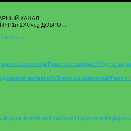
НАРНЫЙ КАНАЛ
Rw1hIFP1m2XUvcg ДОБРО…
л.
человек
одиновой заливкой/Пирог со сметаной/Тарт с
дый день и любой Кошелек / Просто и Недорог