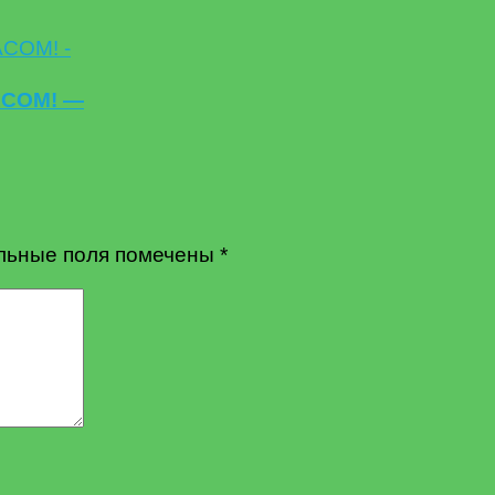
АСОМ! —
льные поля помечены
*