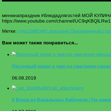
менюнапраздник #блюдадлягостей МОЙ КУЛИ
https://www.youtube.com/channel/UC9qKBQlL
Метки:
«На
15
МЕНЮ.
праздник.
Праздничный.
сто
Вам может также понравиться...
Песочный пирог к чаю со сметанно-смор
06.08.2019
5 Блюд из Банальных Кабачков / На каж