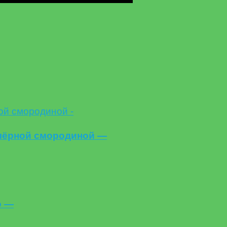
 чёрной смородиной —
о —