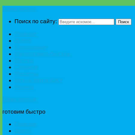
Едим вкусно
Поиск по сайту:
Поиск
Главная
Диета
К празднику
Приготовить быстро
Гостям
Сладкое
Рецепты
Калькулятор БЖУ
Разное
Едим вкусно
готовим быстро
Главная
Диета