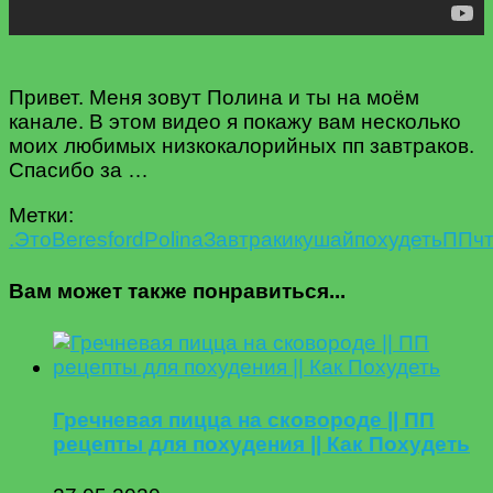
Привет. Меня зовут Полина и ты на моём
канале. В этом видео я покажу вам несколько
моих любимых низкокалорийных пп завтраков.
Спасибо за …
Метки:
.Это
Beresford
Polina
Завтраки
кушай
похудеть
ПП
ч
Вам может также понравиться...
Гречневая пицца на сковороде || ПП
рецепты для похудения || Как Похудеть