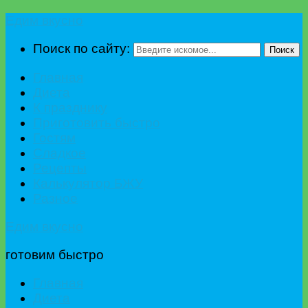
Едим вкусно
Поиск по сайту:
Поиск
Главная
Диета
К празднику
Приготовить быстро
Гостям
Сладкое
Рецепты
Калькулятор БЖУ
Разное
Едим вкусно
готовим быстро
Главная
Диета