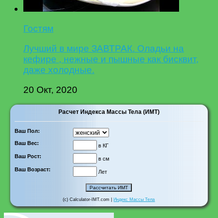
Гостям
Лучший в мире ЗАВТРАК. Оладьи на
кефире , нежные и пышные как бисквит,
даже холодные.
20 Окт, 2020
Расчет Индекса Массы Тела (ИМТ)
Ваш Пол:
Ваш Вес:
в КГ
Ваш Рост:
в см
Ваш Возраст:
Лет
(c) Calculator-IMT.com |
Индекс Массы Тела