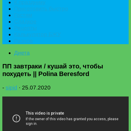
К празднику
Приготовить быстро
Гостям
Сладкое
Рецепты
Калькулятор БЖУ
Разное
Диета
ПП завтраки / кушай это, чтобы
похудеть || Polina Beresford
-
sipid
·
25.07.2020