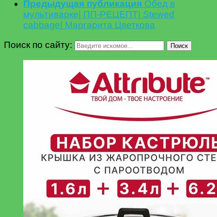
Предыдущая публикация
Обед в
мультиварке| ПП-РЕЦЕПТ| Stewed
cabbage| Маргарита Цветкова
Поиск по сайту:
Поиск