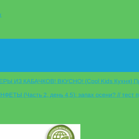
х
Ы ИЗ КАБАЧКОВ! ВКУСНО! (Cool Kids Кухня) П
ЕТЫ (Часть 2, день 4,5): запах осени? // тест 