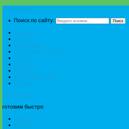
Едим вкусно
Поиск по сайту:
Поиск
Главная
Диета
К празднику
Приготовить быстро
Гостям
Сладкое
Рецепты
Калькулятор БЖУ
Разное
Едим вкусно
готовим быстро
Главная
Диета