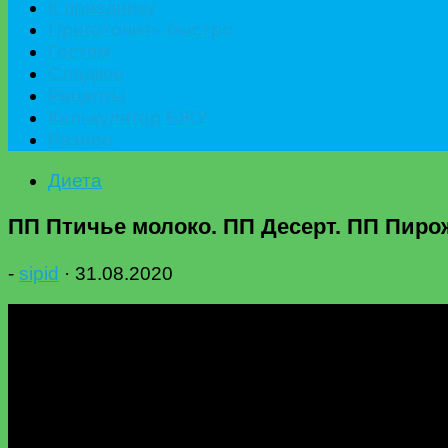
К празднику
Приготовить быстро
Гостям
Сладкое
Рецепты
Калькулятор БЖУ
Разное
Диета
ПП Птичье молоко. ПП Десерт. ПП Пирож
-
sipid
·
31.08.2020