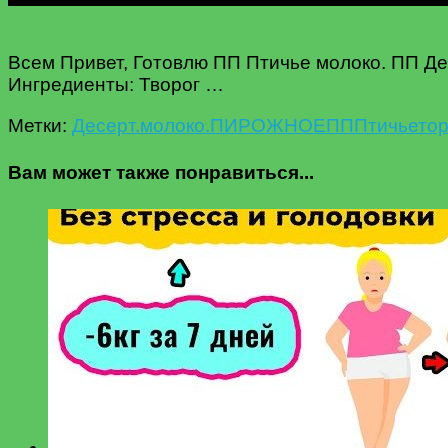
Всем Привет, Готовлю ПП Птичье молоко. ПП Де
Ингредиенты: Творог …
Метки:
Десерт.
молоко.
ПИРОЖНОЕ
ПП
Птичье
тор
Вам может также понравиться...