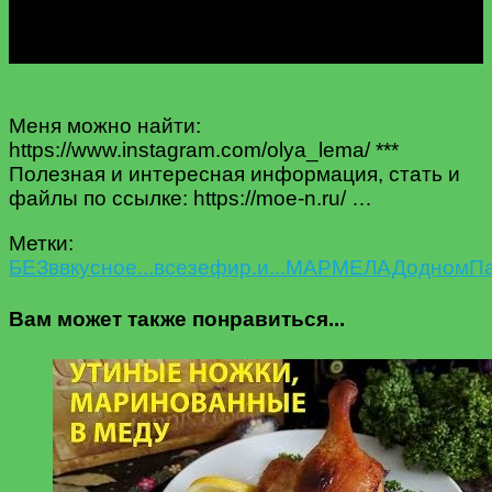
Меня можно найти:
https://www.instagram.com/olya_lema/ ***
Полезная и интересная информация, стать и
файлы по ссылке: https://moe-n.ru/ …
Метки:
БЕЗ
в
вкусное...
все
зефир.
и...
МАРМЕЛАД
одном
П
Вам может также понравиться...