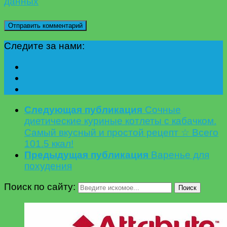
данных
Следите за нами:
Следующая публикация
Сочные
диетические куриные котлеты с кабачком.
Самый вкусный и простой рецепт ☆ Всего
101.5 ккал!
Предыдущая публикация
Варенье для
похудения
Поиск по сайту:
Поиск