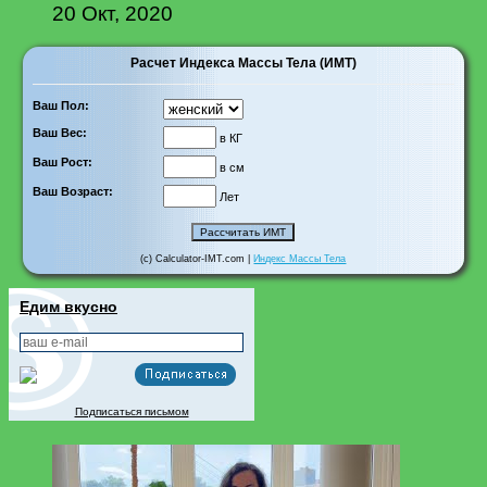
20 Окт, 2020
Расчет Индекса Массы Тела (ИМТ)
Ваш Пол:
Ваш Вес:
в КГ
Ваш Рост:
в см
Ваш Возраст:
Лет
(c) Calculator-IMT.com |
Индекс Массы Тела
Едим вкусно
Подписаться письмом