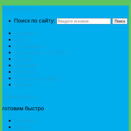
Едим вкусно
Поиск по сайту:
Поиск
Главная
Диета
К празднику
Приготовить быстро
Гостям
Сладкое
Рецепты
Калькулятор БЖУ
Разное
Едим вкусно
готовим быстро
Главная
Диета