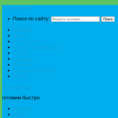
Едим вкусно
Поиск по сайту:
Поиск
Главная
Диета
К празднику
Приготовить быстро
Гостям
Сладкое
Рецепты
Калькулятор БЖУ
Разное
Едим вкусно
готовим быстро
Главная
Диета