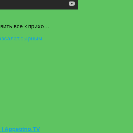
вить все к прихо…
аз
салат.
сырным
| Appetitno.TV