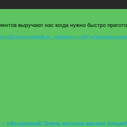
ентов выручают нас когда нужно быстро пригото
вить
Его
заправкой.
и...
на
пикантной
Потрясающе
пр
 – обалденный! Очень вкусное мясное блюдо! 