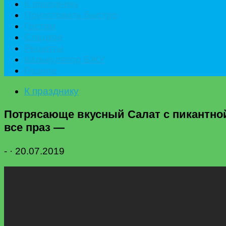
К празднику
Приготовить быстро
Гостям
Сладкое
Рецепты
Калькулятор БЖУ
Разное
К празднику
Потрясающе вкусный Салат с пикантной
все праз —
-
·
20.07.2019