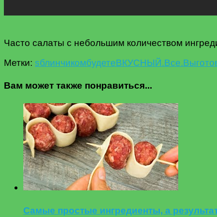
Часто салаты с небольшим количеством ингреди
Метки:
s
блинчиком
будете
ВКУСНЫЙ.
Все.
Вы
гото
Вам может также понравиться...
Самые простые ингредиенты, а результат