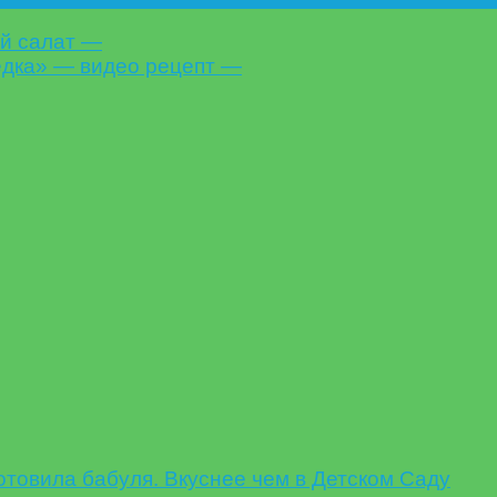
ый салат —
дка» — видео рецепт —
овила бабуля. Вкуснее чем в Детском Саду