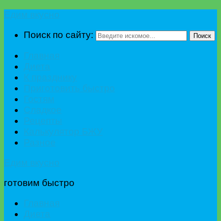
Едим вкусно
Поиск по сайту:
Поиск
Главная
Диета
К празднику
Приготовить быстро
Гостям
Сладкое
Рецепты
Калькулятор БЖУ
Разное
Едим вкусно
готовим быстро
Главная
Диета