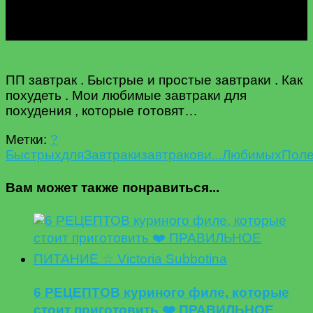
ПП завтрак . Быстрые и простые завтраки . Как
похудеть . Мои любимые завтраки для
похудения , которые готовят…
Метки:
?
Быстрых
для
Завтраки
завтраков
и...
Любимых
Пол
Вам может также понравиться...
6 РЕЦЕПТОВ куриного филе, которые
стоит приготовить ❤️ ПРАВИЛЬНОЕ