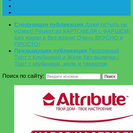
Следующая публикация
Даже остыть не
успеет! Рецепт из КАРТОФЕЛЯ с ФАРШЕМ!
Без жарки и без возни! Очень ВКУСНО и
ПРОСТО!
Предыдущая публикация
Творожный
Торт с Клубникой и Желе без выпечки /
Торт с клубникой, желе и творогом
Поиск по сайту:
Поиск