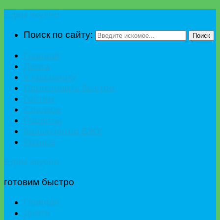
Едим вкусно
Поиск по сайту:
Поиск
Главная
Диета
К празднику
Приготовить быстро
Гостям
Сладкое
Рецепты
Калькулятор БЖУ
Разное
Едим вкусно
готовим быстро
Главная
Диета