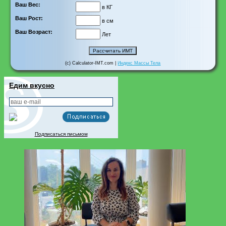
Ваш Вес:
в КГ
Ваш Рост:
в см
Ваш Возраст:
Лет
(c) Calculator-IMT.com |
Индекс Массы Тела
Едим вкусно
Подписаться письмом