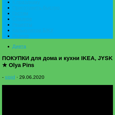
К празднику
Приготовить быстро
Гостям
Сладкое
Рецепты
Калькулятор БЖУ
Разное
Диета
ПОКУПКИ для дома и кухни IKEA, JYSK
★ Olya Pins
-
sipid
·
29.06.2020