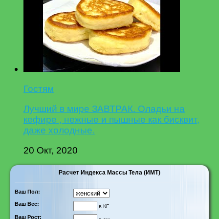
Гостям
Лучший в мире ЗАВТРАК. Оладьи на
кефире , нежные и пышные как бисквит,
даже холодные.
20 Окт, 2020
Расчет Индекса Массы Тела (ИМТ)
Ваш Пол:
Ваш Вес:
в КГ
Ваш Рост: