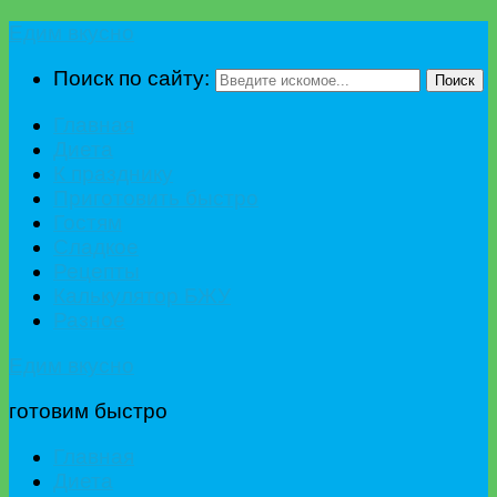
Едим вкусно
Поиск по сайту:
Поиск
Главная
Диета
К празднику
Приготовить быстро
Гостям
Сладкое
Рецепты
Калькулятор БЖУ
Разное
Едим вкусно
готовим быстро
Главная
Диета