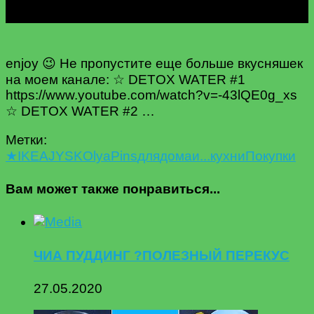
enjoy 😉 Не пропустите еще больше вкусняшек
на моем канале: ☆ DETOX WATER #1
https://www.youtube.com/watch?v=-43lQE0g_xs
☆ DETOX WATER #2 …
Метки:
★
IKEA
JYSK
Olya
Pins
для
дома
и...
кухни
Покупки
Вам может также понравиться...
ЧИА ПУДДИНГ ?ПОЛЕЗНЫЙ ПЕРЕКУС
27.05.2020