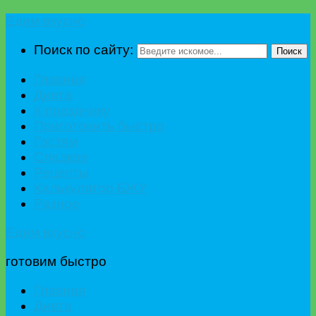
Едим вкусно
Поиск по сайту:
Поиск
Главная
Диета
К празднику
Приготовить быстро
Гостям
Сладкое
Рецепты
Калькулятор БЖУ
Разное
Едим вкусно
готовим быстро
Главная
Диета