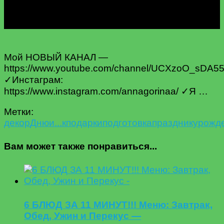
Мой НОВЫЙ КАНАЛ —
https://www.youtube.com/channel/UCXzoO_sD
✓Инстаграм:
https://www.instagram.com/annagorinaa/ ✓Я …
Метки:
декор
Дню
и...
к
подарки
подготовка
празднику
рожд
Вам может также понравиться...
6 БЛЮД ЗА 11 МИНУТ!!! Меню: Завтрак,
Обед, Ужин и Перекус —