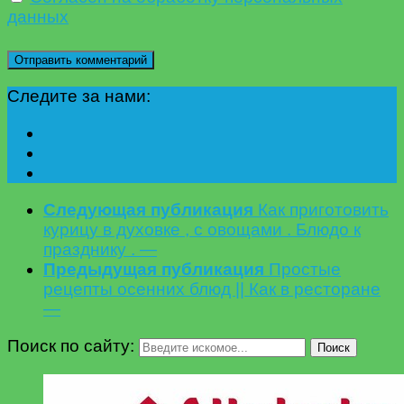
данных
Следите за нами:
Следующая публикация
Как приготовить
курицу в духовке , с овощами . Блюдо к
празднику . —
Предыдущая публикация
Простые
рецепты осенних блюд || Как в ресторане
—
Поиск по сайту:
Поиск