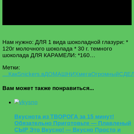
Нам нужно: ДЛЯ 1 вида шоколадной глазури: *
120г молочного шоколада * 30 г. темного
шоколада ДЛЯ КАРАМЕЛИ: *160…
Метки:
....Как
Snickers.
в
ДОМАШНИХ
мега
Огромный
СДЕЛ
Вам может также понравиться...
Вкуснота из ТВОРОГА за 15 минут!
Обязательно Приготовьте — Плавленый
СЫР Это Вкусно! — Вкусно Просто и