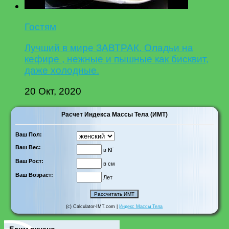
Гостям
Лучший в мире ЗАВТРАК. Оладьи на
кефире , нежные и пышные как бисквит,
даже холодные.
20 Окт, 2020
Расчет Индекса Массы Тела (ИМТ)
Ваш Пол:
Ваш Вес:
в КГ
Ваш Рост:
в см
Ваш Возраст:
Лет
(c) Calculator-IMT.com |
Индекс Массы Тела
Едим вкусно