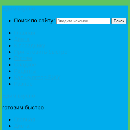
Едим вкусно
Поиск по сайту:
Поиск
Главная
Диета
К празднику
Приготовить быстро
Гостям
Сладкое
Рецепты
Калькулятор БЖУ
Разное
Едим вкусно
готовим быстро
Главная
Диета