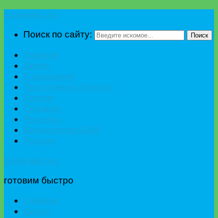
Едим вкусно
Поиск по сайту:
Поиск
Главная
Диета
К празднику
Приготовить быстро
Гостям
Сладкое
Рецепты
Калькулятор БЖУ
Разное
Едим вкусно
готовим быстро
Главная
Диета