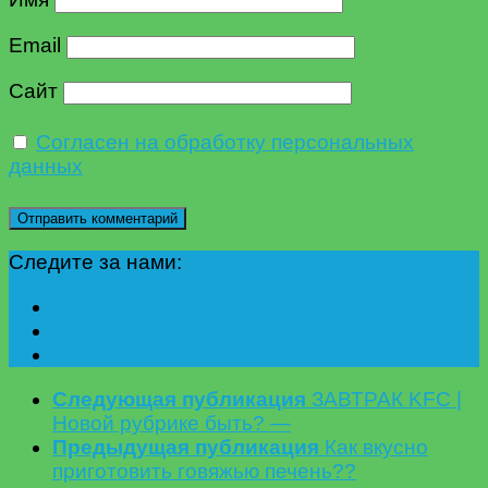
Email
Сайт
Согласен на обработку персональных
данных
Следите за нами:
Следующая публикация
ЗАВТРАК KFC |
Новой рубрике быть? —
Предыдущая публикация
Как вкусно
приготовить говяжью печень??