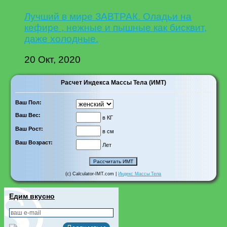
Лучший в мире ЗАВТРАК. Оладьи на
кефире , нежные и пышные как бисквит,
даже холодные.
20 Окт, 2020
Расчет Индекса Массы Тела (ИМТ)
Ваш Пол:
Ваш Вес:
в КГ
Ваш Рост:
в см
Ваш Возраст:
Лет
(c) Calculator-IMT.com |
Индекс Массы Тела
Едим вкусно