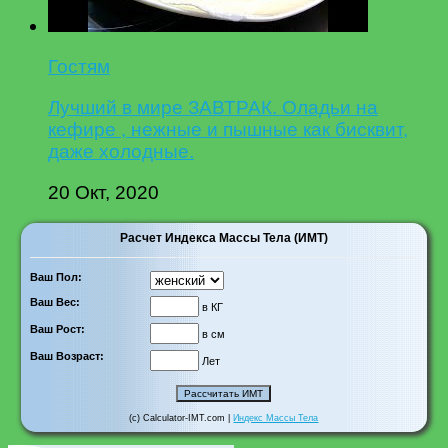
Гостям
Лучший в мире ЗАВТРАК. Оладьи на
кефире , нежные и пышные как бисквит,
даже холодные.
20 Окт, 2020
Расчет Индекса Массы Тела (ИМТ)
Ваш Пол:
Ваш Вес:
в КГ
Ваш Рост:
в см
Ваш Возраст:
Лет
(c) Calculator-IMT.com |
Индекс Массы Тела