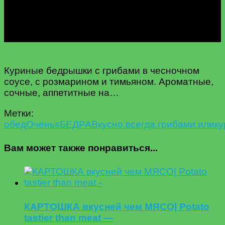
Куриные бедрышки с грибами в чесночном
соусе, с розмарином и тимьяном. Ароматные,
сочные, аппетитные на…
Метки:
oбед
Oчень
s
БЕДРА
Вкусно.
всегда.
грибами.
или
к
Вам может также понравиться...
КАРТОШКА вкусней чем МЯСО| Potato
tastier than meat —