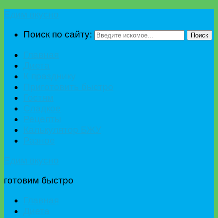
Едим вкусно
Поиск по сайту:
Поиск
Главная
Диета
К празднику
Приготовить быстро
Гостям
Сладкое
Рецепты
Калькулятор БЖУ
Разное
Едим вкусно
готовим быстро
Главная
Диета