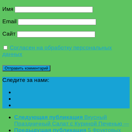
Имя
Email
Сайт
Согласен на обработку персональных
данных
Следите за нами:
Следующая публикация
Вкусный
Праздничный Салат с Куриной Печенью —
Предыдущая публикация
5 Фруктовых