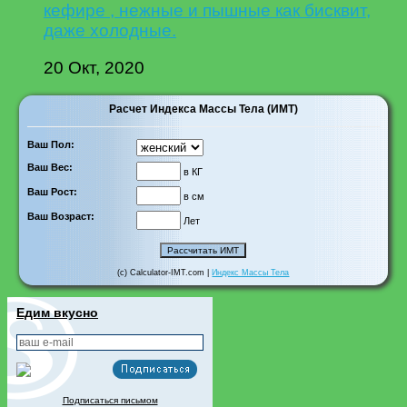
кефире , нежные и пышные как бисквит,
даже холодные.
20 Окт, 2020
Расчет Индекса Массы Тела (ИМТ)
Ваш Пол:
Ваш Вес:
в КГ
Ваш Рост:
в см
Ваш Возраст:
Лет
(c) Calculator-IMT.com |
Индекс Массы Тела
Едим вкусно
Подписаться письмом