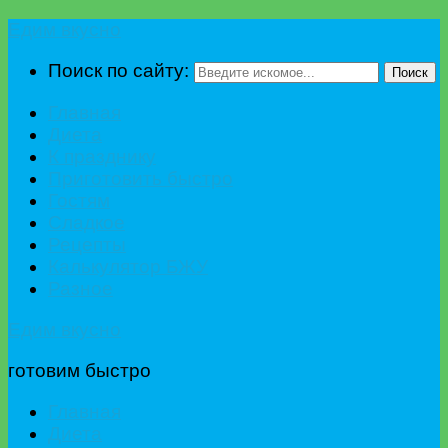
Едим вкусно
Поиск по сайту:
Поиск
Главная
Диета
К празднику
Приготовить быстро
Гостям
Сладкое
Рецепты
Калькулятор БЖУ
Разное
Едим вкусно
готовим быстро
Главная
Диета