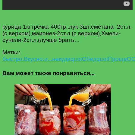
курица-1кг,гречка-400гр.,лук-3шт,сметана -2ст.л.
(с верхом),маиoнез-2ст.л.(с верхом),Хмели-
сунели-2ст.л.(лучше брать…
Метки:
быстро.
Вкусно.
и...
некудаquot
ОбедquotПроще
ОО
Вам может также понравиться...