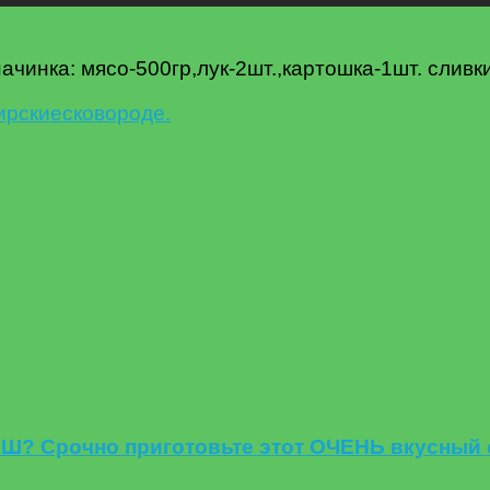
 начинка: мясо-500гр,лук-2шт.,картошка-1шт. слив
ирские
сковороде.
РШ? Срочно приготовьте этот ОЧЕНЬ вкусный 