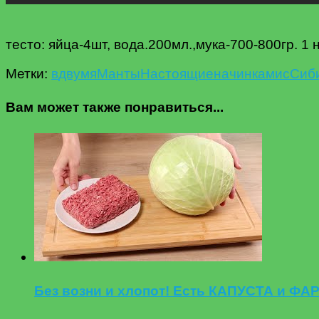
тесто: яйца-4шт, вода.200мл.,мука-700-800гр. 1
Метки:
в
двумя
Манты
Настоящие
начинками
с
Сиб
Вам может также понравиться...
Без возни и хлопот! Есть КАПУСТА и ФА