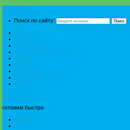
Едим вкусно
Поиск по сайту:
Поиск
Главная
Диета
К празднику
Приготовить быстро
Гостям
Сладкое
Рецепты
Калькулятор БЖУ
Разное
Едим вкусно
готовим быстро
Главная
Диета