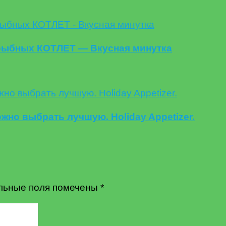
 рыбных КОТЛЕТ — Вкусная минутка
но выбрать лучшую. Holiday Appetizer.
льные поля помечены
*