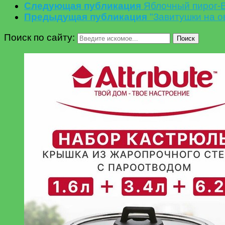
Следующая публикация
Яблочный пирог-В
Предыдущая публикация
"Завитушки на о
Поиск по сайту:
Поиск