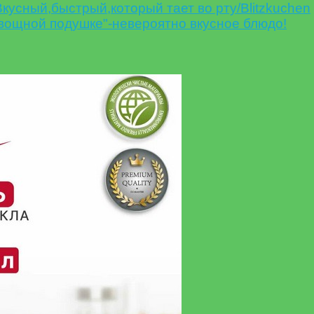
кусный,быстрый,который тает во рту/Blitzkuchen
вощной подушке"-невероятно вкусное блюдо!