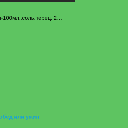
ки-100мл.,соль,перец. 2…
обед или ужин