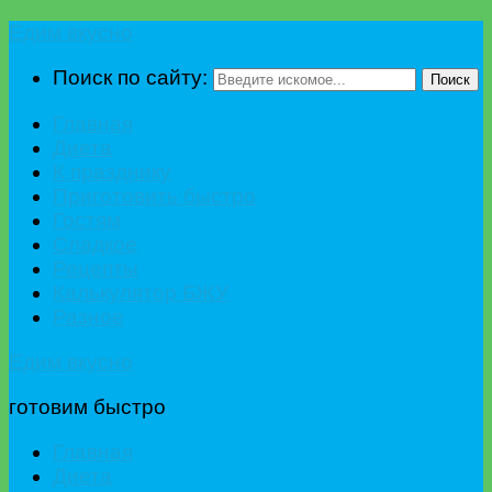
Едим вкусно
Поиск по сайту:
Поиск
Главная
Диета
К празднику
Приготовить быстро
Гостям
Сладкое
Рецепты
Калькулятор БЖУ
Разное
Едим вкусно
готовим быстро
Главная
Диета