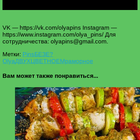
VK — https://vk.com/olyapins Instagram —
https://www.instagram.com/olya_pins/ Для
сотрудничества: olyapins@gmail.com.
Метки:
Pins
БЕЗЕ?
Olya
ДВУХЦВЕТНОЕ
Мраморное
Вам может также понравиться...