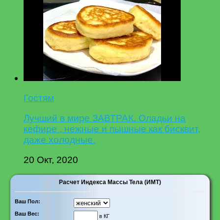
Гостям
Лучший в мире ЗАВТРАК. Оладьи на
кефире , нежные и пышные как бисквит,
даже холодные.
20 Окт, 2020
Расчет Индекса Массы Тела (ИМТ)
Ваш Пол:
Ваш Вес:
в КГ