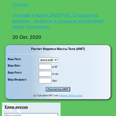
Гостям
Лучший в мире ЗАВТРАК. Оладьи на
кефире , нежные и пышные как бисквит,
даже холодные.
20 Окт, 2020
Расчет Индекса Массы Тела (ИМТ)
Ваш Пол:
Ваш Вес:
в КГ
Ваш Рост:
в см
Ваш Возраст:
Лет
(c) Calculator-IMT.com |
Индекс Массы Тела
Едим вкусно