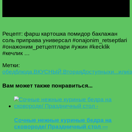
Рецепт: фарш картошка помидор баклажан
соль приправа универсал #onajonim_retseptlari
#онажоним_ретцептлари #ужин #kecklik
#кечлик …
Метки:
oбед
блюда.
ВКУСНЫЙ.
Вторая
Доступных
и...
или
із
Вам может также понравиться...
Сочные нежные куриные бедра на
сковороде/ Праздничный стол —