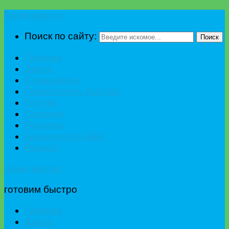
Едим вкусно
Поиск по сайту:
Поиск
Главная
Диета
К празднику
Приготовить быстро
Гостям
Сладкое
Рецепты
Калькулятор БЖУ
Разное
Едим вкусно
готовим быстро
Главная
Диета