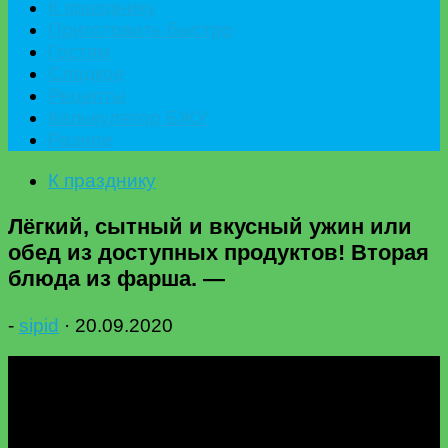
К празднику
Приготовить быстро
Гостям
Сладкое
Рецепты
Калькулятор БЖУ
Разное
К празднику
Лёгкий, сытный и вкусный ужин или
обед из доступных продуктов! Вторая
блюда из фарша. —
-
sipid
·
20.09.2020