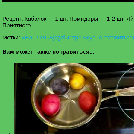
Рецепт: Кабачок — 1 шт. Помидоры — 1-2 шт. Яй
Приятного…
Метки:
«На
Oчень
Буду
быстро.
Вкусно.
готовить
за
Вам может также понравиться...