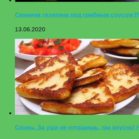
Свинина телятина под грибным соусом П
13.06.2020
Сконы, За уши не оттащишь, так вкусно!