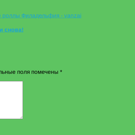
и снова!
льные поля помечены
*