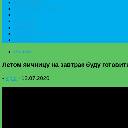
К празднику
Приготовить быстро
Гостям
Сладкое
Рецепты
Калькулятор БЖУ
Разное
Разное
Летом яичницу на завтрак буду готовит
-
sipid
·
12.07.2020