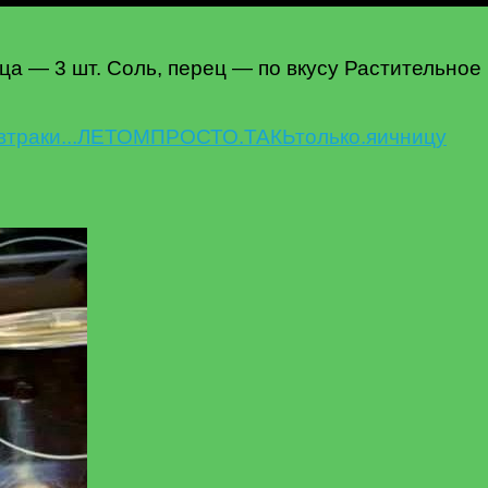
ца — 3 шт. Соль, перец — по вкусу Растительное 
втрак
и...
ЛЕТОМ
ПРОСТО.
ТАКЬ
только.
яичницу