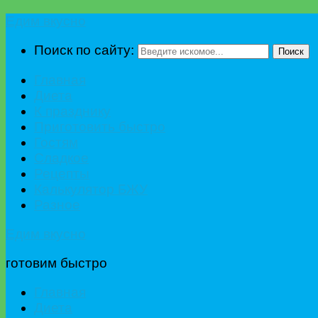
Едим вкусно
Поиск по сайту:
Поиск
Главная
Диета
К празднику
Приготовить быстро
Гостям
Сладкое
Рецепты
Калькулятор БЖУ
Разное
Едим вкусно
готовим быстро
Главная
Диета