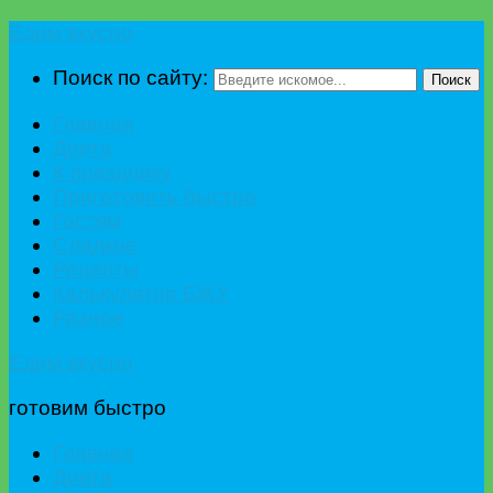
Едим вкусно
Поиск по сайту:
Поиск
Главная
Диета
К празднику
Приготовить быстро
Гостям
Сладкое
Рецепты
Калькулятор БЖУ
Разное
Едим вкусно
готовим быстро
Главная
Диета