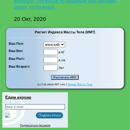
кефире , нежные и пышные как бисквит,
даже холодные.
20 Окт, 2020
Расчет Индекса Массы Тела (ИМТ)
Ваш Пол:
Ваш Вес:
в КГ
Ваш Рост:
в см
Ваш Возраст:
Лет
(c) Calculator-IMT.com |
Индекс Массы Тела
Едим вкусно
Подписаться письмом