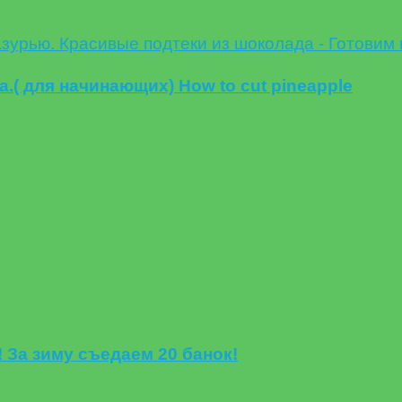
( для начинающих) How to cut pineapple
 За зиму съедаем 20 банок!