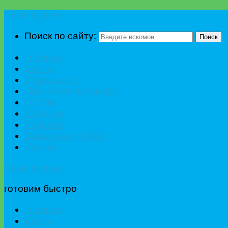
Едим вкусно
Поиск по сайту:
Поиск
Главная
Диета
К празднику
Приготовить быстро
Гостям
Сладкое
Рецепты
Калькулятор БЖУ
Разное
Едим вкусно
готовим быстро
Главная
Диета