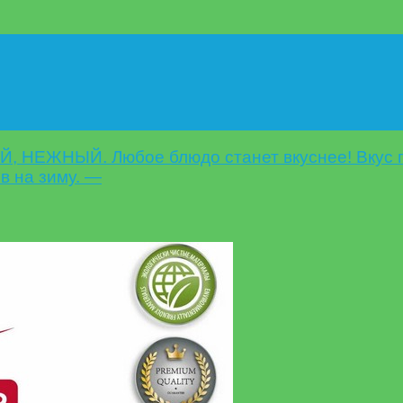
 НЕЖНЫЙ. Любое блюдо станет вкуснее! Вкус 
в на зиму. —