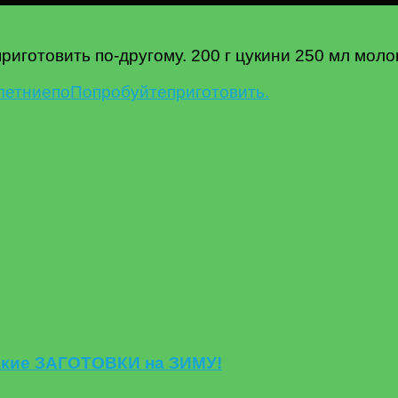
отовить по-другому. 200 г цукини 250 мл молок
летние
по
Попробуйте
приготовить.
такие ЗАГОТОВКИ на ЗИМУ!