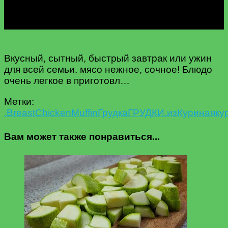
Вкусный, сытный, быстрый завтрак или ужин
для всей семьи. мясо нежное, сочное! Блюдо
очень легкое в приготовл…
Метки:
.
Breast
Chicken
Muffin
Грудка
ГРУДКИ.
из
Куриная
ку
Вам может также понравиться...