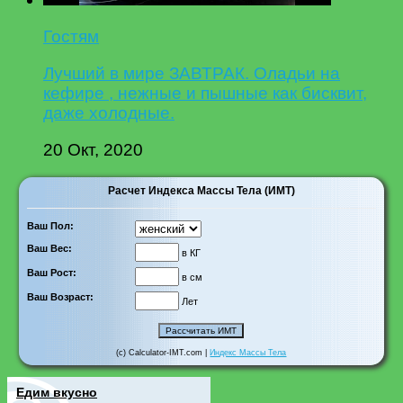
Гостям
Лучший в мире ЗАВТРАК. Оладьи на
кефире , нежные и пышные как бисквит,
даже холодные.
20 Окт, 2020
Расчет Индекса Массы Тела (ИМТ)
Ваш Пол:
Ваш Вес:
в КГ
Ваш Рост:
в см
Ваш Возраст:
Лет
(c) Calculator-IMT.com |
Индекс Массы Тела
Едим вкусно