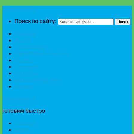
Едим вкусно
Поиск по сайту:
Поиск
Главная
Диета
К празднику
Приготовить быстро
Гостям
Сладкое
Рецепты
Калькулятор БЖУ
Разное
Едим вкусно
готовим быстро
Главная
Диета