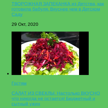
ТВОРОЖНАЯ ЗАПЕКАНКА из Детства, как
готовила бабуля. Вкуснее чем в Детском
Саду
29 Окт, 2020
Гостям
САЛАТ ИЗ СВЕКЛЫ. Настолько ВКУСНО
что никогда не остается! Бюджетный и
сытный ужин