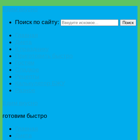
Едим вкусно
Поиск по сайту:
Поиск
Главная
Диета
К празднику
Приготовить быстро
Гостям
Сладкое
Рецепты
Калькулятор БЖУ
Разное
Едим вкусно
готовим быстро
Главная
Диета