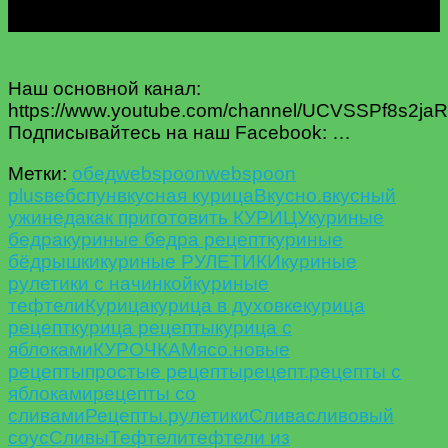
Наш основной канал:
https://www.youtube.com/channel/UCVSSPf8s2ja
Подписывайтесь на наш Facebook: …
Метки:
oбед
webspoon
webspoon
plus
вебспун
вкусная курица
Вкусно.
вкусный
ужин
еда
как приготовить КУРИЦУ
куриные
бедра
куриные бедра рецепт
куриные
бёдрышки
куриные РУЛЕТИКИ
куриные
рулетики с начинкой
куриные
тефтели
Курица
курица в духовке
курица
рецепт
курица рецепты
курица с
яблоками
КУРОЧКА
Мясо.
новые
рецепты
простые рецепты
рецепт.
рецепты с
яблоками
рецепты со
сливами
Рецепты.
рулетики
Слива
сливовый
соус
Сливы
Тефтели
тефтели из