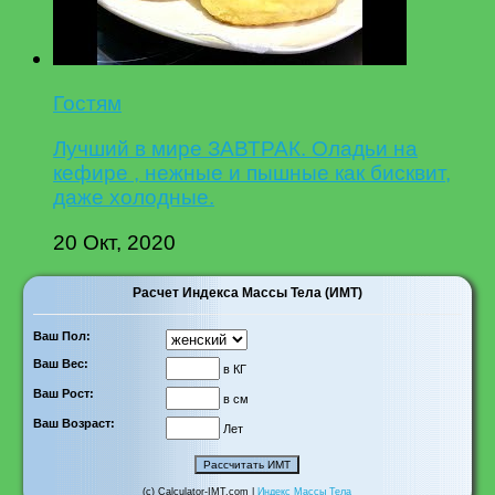
Гостям
Лучший в мире ЗАВТРАК. Оладьи на
кефире , нежные и пышные как бисквит,
даже холодные.
20 Окт, 2020
Расчет Индекса Массы Тела (ИМТ)
Ваш Пол:
Ваш Вес:
в КГ
Ваш Рост:
в см
Ваш Возраст:
Лет
(c) Calculator-IMT.com |
Индекс Массы Тела