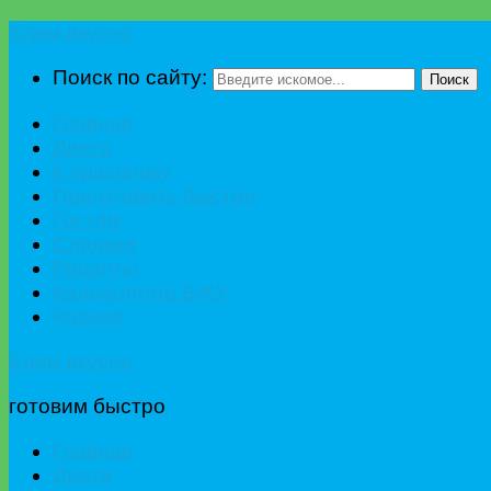
Едим вкусно
Поиск по сайту:
Поиск
Главная
Диета
К празднику
Приготовить быстро
Гостям
Сладкое
Рецепты
Калькулятор БЖУ
Разное
Едим вкусно
готовим быстро
Главная
Диета