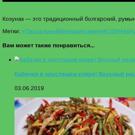
Козунак — это традиционный болгарский, румын
Метки:
«Пасхальный
Великденски
или
КОЗУНАК
К
Вам может также понравиться...
Кабачки в хрустящем кляре! Вкусный ре
03.06.2019