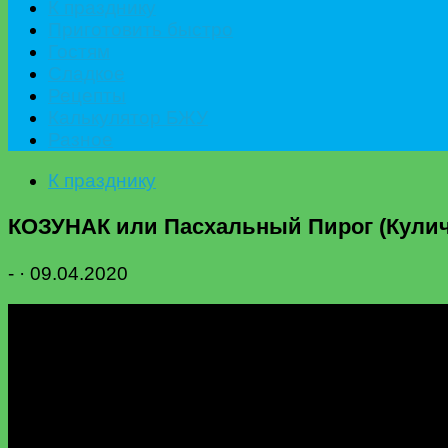
К празднику
Приготовить быстро
Гостям
Сладкое
Рецепты
Калькулятор БЖУ
Разное
К празднику
КОЗУНАК или Пасхальный Пирог (Кулич
-
·
09.04.2020