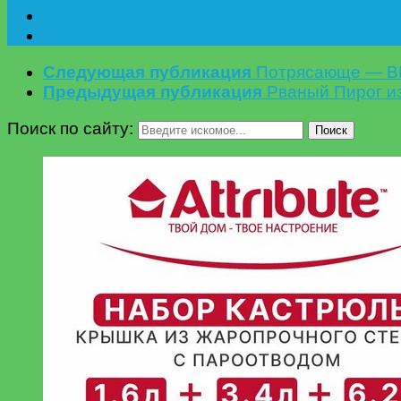
Следующая публикация
Потрясающе — ВК
Предыдущая публикация
Рваный Пирог и
Поиск по сайту:
Поиск