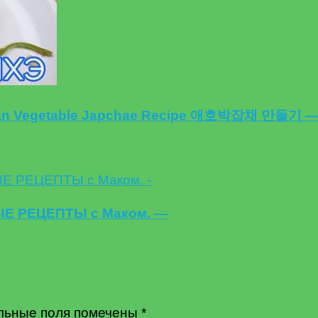
ean Vegetable Japchae Recipe 애호박잡채 만들기 
ТЫЕ РЕЦЕПТЫ с Маком. —
льные поля помечены
*