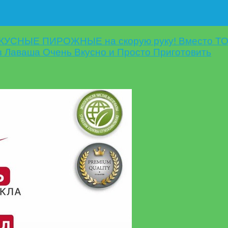
УСНЫЕ ПИРОЖНЫЕ на скорую руку! Вместо ТОР
з Лаваша Очень Вкусно и Просто Приготовить