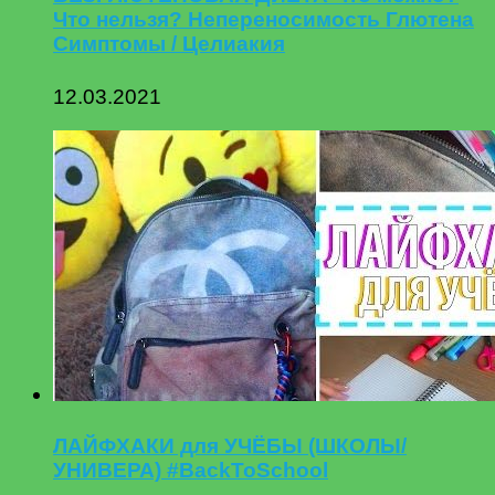
Что нельзя? Непереносимость Глютена
Симптомы / Целиакия
12.03.2021
ЛАЙФХАКИ для УЧЁБЫ (ШКОЛЫ/
УНИВЕРА) #BackToSchool