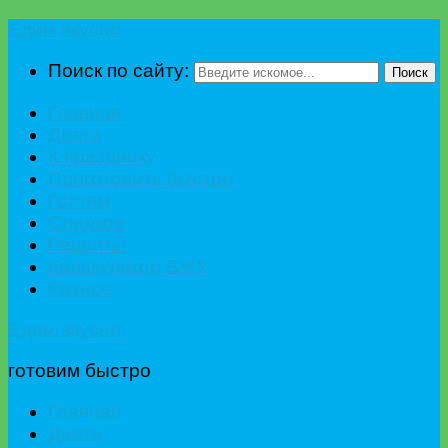
Едим вкусно
Поиск по сайту:
Поиск
Главная
Диета
К празднику
Приготовить быстро
Гостям
Сладкое
Рецепты
Калькулятор БЖУ
Разное
Едим вкусно
готовим быстро
Главная
Диета