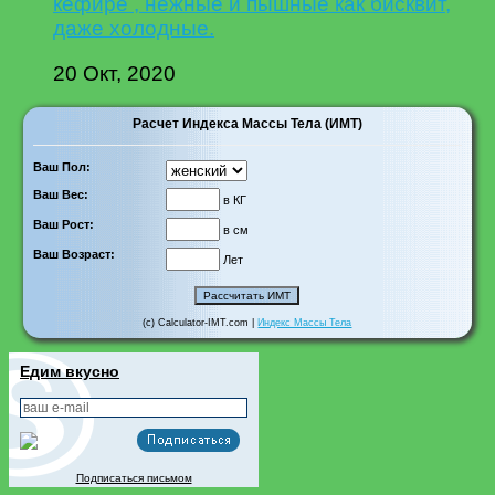
кефире , нежные и пышные как бисквит,
даже холодные.
20 Окт, 2020
Расчет Индекса Массы Тела (ИМТ)
Ваш Пол:
Ваш Вес:
в КГ
Ваш Рост:
в см
Ваш Возраст:
Лет
(c) Calculator-IMT.com |
Индекс Массы Тела
Едим вкусно
Подписаться письмом