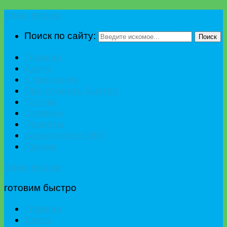
Едим вкусно
Поиск по сайту:
Поиск
Главная
Диета
К празднику
Приготовить быстро
Гостям
Сладкое
Рецепты
Калькулятор БЖУ
Разное
Едим вкусно
готовим быстро
Главная
Диета