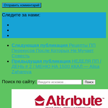
Следите за нами:
Следующая публикация
Рецепты ПП
Перекусов После Которых Не Мучает
Совесть
Предыдущая публикация
НЕДЕЛЯ ПП /
ДЕНЬ # 2 / МЕНЮ НА 1500 ККАЛ — Alisa
Zaharova
Поиск по сайту:
Поиск