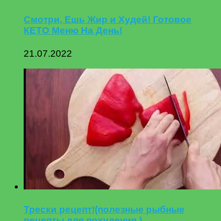
Смотри, Ешь Жир и Худей! Готовое
КЕТО Меню На День!
21.07.2022
Трески рецепт!(полезные рыбные
рецепты для похудения.)