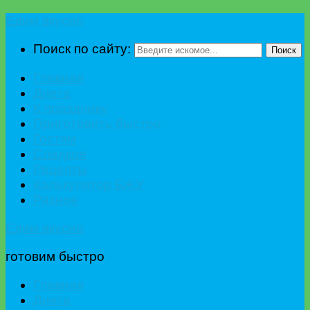
Едим вкусно
Поиск по сайту:
Поиск
Главная
Диета
К празднику
Приготовить быстро
Гостям
Сладкое
Рецепты
Калькулятор БЖУ
Разное
Едим вкусно
готовим быстро
Главная
Диета