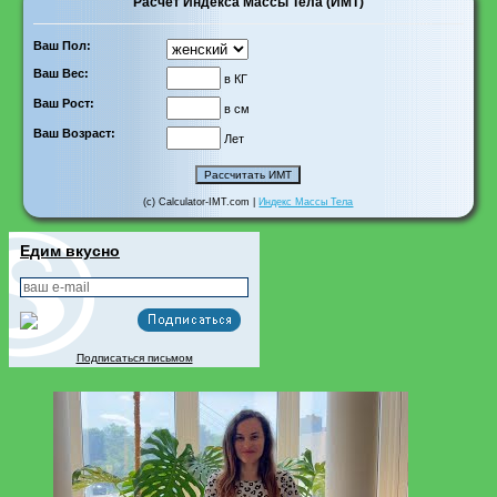
Расчет Индекса Массы Тела (ИМТ)
Ваш Пол:
Ваш Вес:
в КГ
Ваш Рост:
в см
Ваш Возраст:
Лет
(c) Calculator-IMT.com |
Индекс Массы Тела
Едим вкусно
Подписаться письмом