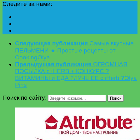
Следите за нами:
Следующая публикация
Самые вкусные
ПЕЛЬМЕНИ ★ Простые рецепты от
CookingOlya
Предыдущая публикация
ОГРОМНАЯ
ПОСЫЛКА с iHERB + КОНКУРС ?
ВИТАМИНЫ и ЕДА ?ЛУЧШЕЕ с iHerb ?Olya
Pins
Поиск по сайту:
Поиск