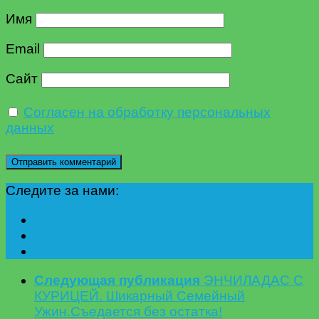
Имя
Email
Сайт
Согласен на обработку персональных
данных
Следите за нами:
Следующая публикация
ЭНЧИЛАДАС С
КУРИЦЕЙ. Шикарный Семейный
Ужин.Съедается без остатка!