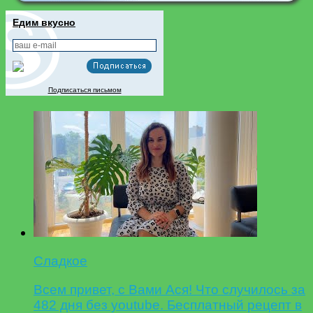
Едим вкусно
Подписаться письмом
Сладкое
Всем привет, с Вами Ася! Что случилось за
482 дня без youtube. Бесплатный рецепт в