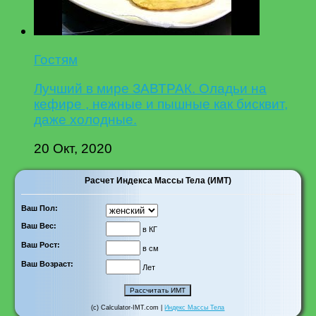
Гостям
Лучший в мире ЗАВТРАК. Оладьи на
кефире , нежные и пышные как бисквит,
даже холодные.
20 Окт, 2020
Расчет Индекса Массы Тела (ИМТ)
Ваш Пол:
Ваш Вес:
в КГ
Ваш Рост:
в см
Ваш Возраст:
Лет
(c) Calculator-IMT.com |
Индекс Массы Тела