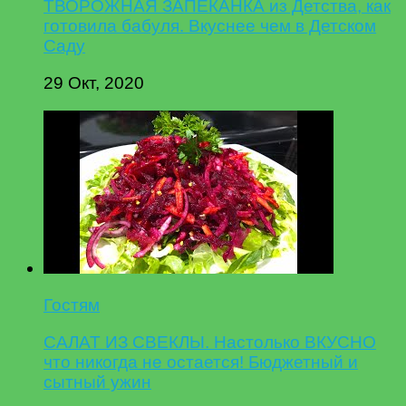
ТВОРОЖНАЯ ЗАПЕКАНКА из Детства, как
готовила бабуля. Вкуснее чем в Детском
Саду
29 Окт, 2020
Гостям
САЛАТ ИЗ СВЕКЛЫ. Настолько ВКУСНО
что никогда не остается! Бюджетный и
сытный ужин