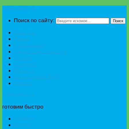
Едим вкусно
Поиск по сайту:
Поиск
Главная
Диета
К празднику
Приготовить быстро
Гостям
Сладкое
Рецепты
Калькулятор БЖУ
Разное
Едим вкусно
готовим быстро
Главная
Диета