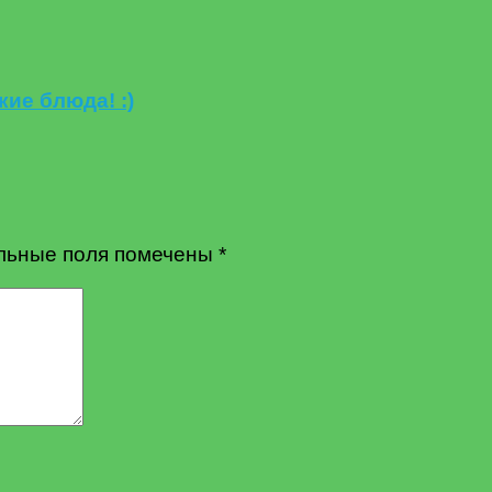
ие блюда! :)
льные поля помечены
*