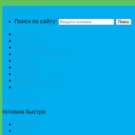
Едим вкусно
Поиск по сайту:
Поиск
Главная
Диета
К празднику
Приготовить быстро
Гостям
Сладкое
Рецепты
Калькулятор БЖУ
Разное
Едим вкусно
готовим быстро
Главная
Диета