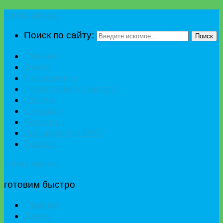
Едим вкусно
Поиск по сайту:
Поиск
Главная
Диета
К празднику
Приготовить быстро
Гостям
Сладкое
Рецепты
Калькулятор БЖУ
Разное
Едим вкусно
готовим быстро
Главная
Диета