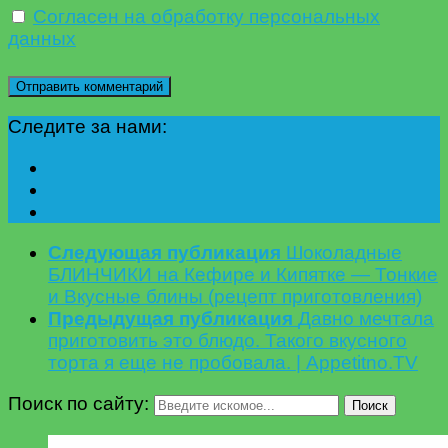
Согласен на обработку персональных
данных
Следите за нами:
Следующая публикация
Шоколадные
БЛИНЧИКИ на Кефире и Кипятке — Тонкие
и Вкусные блины (рецепт приготовления)
Предыдущая публикация
Давно мечтала
приготовить это блюдо. Такого вкусного
торта я еще не пробовала. | Appetitno.TV
Поиск по сайту:
Поиск