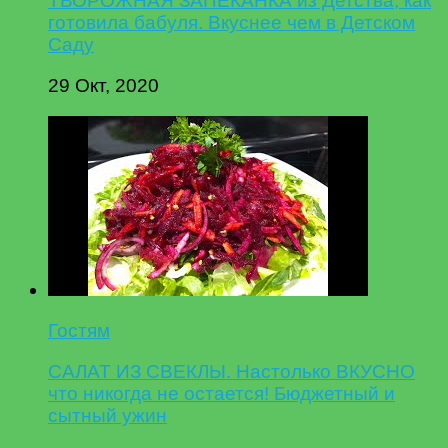
ТВОРОЖНАЯ ЗАПЕКАНКА из Детства, как
готовила бабуля. Вкуснее чем в Детском
Саду
29 Окт, 2020
Гостям
САЛАТ ИЗ СВЕКЛЫ. Настолько ВКУСНО
что никогда не остается! Бюджетный и
сытный ужин