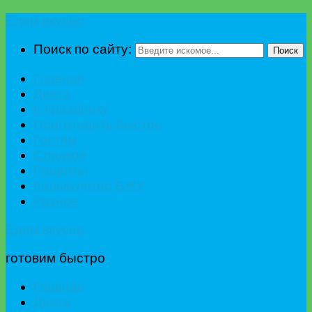
Едим вкусно
Поиск по сайту:
Поиск
Главная
Диета
К празднику
Приготовить быстро
Гостям
Сладкое
Рецепты
Калькулятор БЖУ
Разное
Едим вкусно
готовим быстро
Главная
Диета