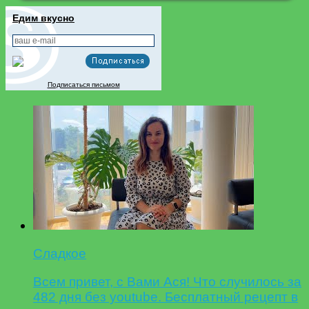
Едим вкусно
Подписаться письмом
Сладкое
Всем привет, с Вами Ася! Что случилось за
482 дня без youtube. Бесплатный рецепт в