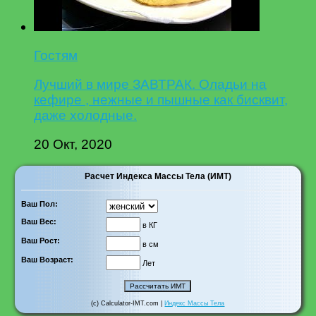
Гостям
Лучший в мире ЗАВТРАК. Оладьи на
кефире , нежные и пышные как бисквит,
даже холодные.
20 Окт, 2020
Расчет Индекса Массы Тела (ИМТ)
Ваш Пол:
Ваш Вес:
в КГ
Ваш Рост:
в см
Ваш Возраст:
Лет
(c) Calculator-IMT.com |
Индекс Массы Тела