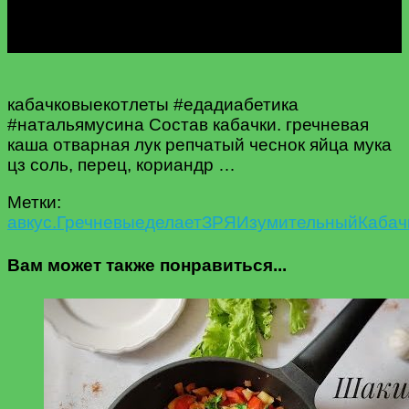
кабачковыекотлеты #едадиабетика
#натальямусина Состав кабачки. гречневая
каша отварная лук репчатый чеснок яйца мука
цз соль, перец, кориандр …
Метки:
а
вкус.
Гречневые
делает
ЗРЯ
Изумительный
Кабач
Вам может также понравиться...