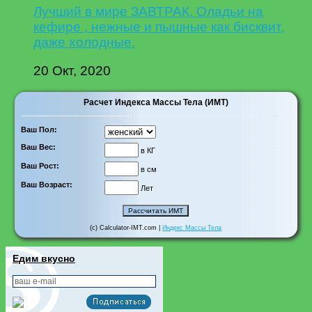
Лучший в мире ЗАВТРАК. Оладьи на
кефире , нежные и пышные как бисквит,
даже холодные.
20 Окт, 2020
Расчет Индекса Массы Тела (ИМТ)
Ваш Пол:
Ваш Вес:
в КГ
Ваш Рост:
в см
Ваш Возраст:
Лет
(c) Calculator-IMT.com |
Индекс Массы Тела
Едим вкусно