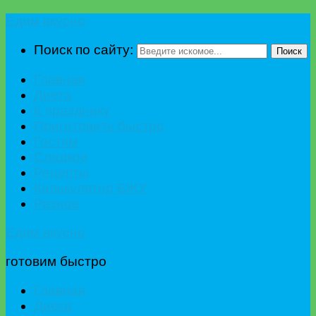
Едим вкусно
Поиск по сайту:
Поиск
Главная
Диета
К празднику
Приготовить быстро
Гостям
Сладкое
Рецепты
Калькулятор БЖУ
Разное
Едим вкусно
готовим быстро
Главная
Диета