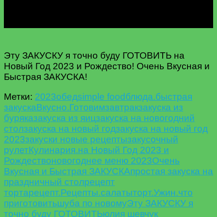
Эту ЗАКУСКУ я точно буду ГОТОВИТЬ на
Новый Год 2023 и Рождество! Очень Вкусная и
Быстрая ЗАКУСКА!
Метки:
2023
oбед
simple food
блюда.
быстрая
закуска
Вкусно.
Готовим
завтрак
закуска из
буряка
закуска из яиц
закуска на новогодний
стол
закуска на новый год
закуска на новый год
2023
закуски новые рецепты
закусочный
рулет
Кулинария.
на Новый Год 2023 и
Рождество
новогоднее меню 2023
Очень
Вкусная и Быстрая ЗАКУСКА
простая закуска на
праздничный стол
рецепт
торта
рецепт.
Рецепты.
салаты
торт.
Ужин.
что
приготовить
шуба по новому
Эту ЗАКУСКУ я
точно буду ГОТОВИТЬ
юлия шевчук