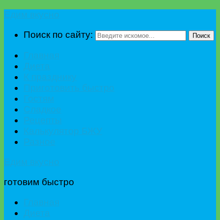
Едим вкусно
Поиск по сайту:
Поиск
Главная
Диета
К празднику
Приготовить быстро
Гостям
Сладкое
Рецепты
Калькулятор БЖУ
Разное
Едим вкусно
готовим быстро
Главная
Диета