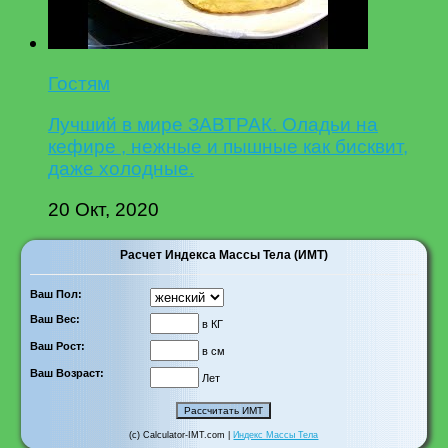
Гостям
Лучший в мире ЗАВТРАК. Оладьи на
кефире , нежные и пышные как бисквит,
даже холодные.
20 Окт, 2020
Расчет Индекса Массы Тела (ИМТ)
Ваш Пол:
Ваш Вес:
в КГ
Ваш Рост:
в см
Ваш Возраст:
Лет
(c) Calculator-IMT.com |
Индекс Массы Тела