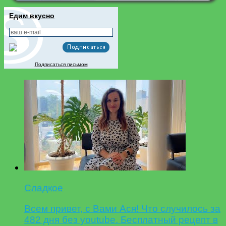
Едим вкусно
Подписаться письмом
Сладкое
Всем привет, с Вами Ася! Что случилось за
482 дня без youtube. Бесплатный рецепт в