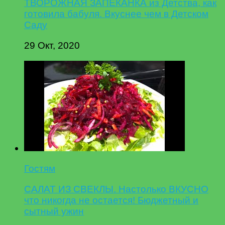
ТВОРОЖНАЯ ЗАПЕКАНКА из Детства, как
готовила бабуля. Вкуснее чем в Детском
Саду
29 Окт, 2020
Гостям
САЛАТ ИЗ СВЕКЛЫ. Настолько ВКУСНО
что никогда не остается! Бюджетный и
сытный ужин