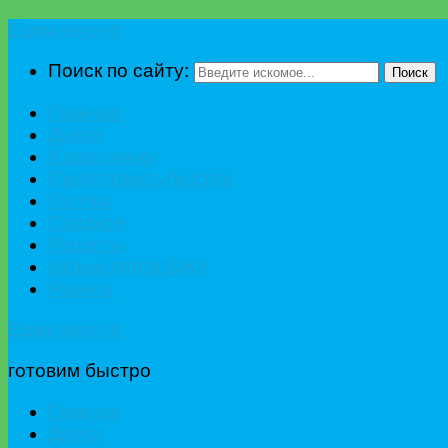
Едим вкусно
Поиск по сайту:
Поиск
Главная
Диета
К празднику
Приготовить быстро
Гостям
Сладкое
Рецепты
Калькулятор БЖУ
Разное
Едим вкусно
готовим быстро
Главная
Диета