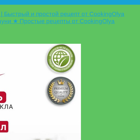
 Быстрый и простой рецепт от CookingOlya
уни ★ Простые рецепты от CookingOlya