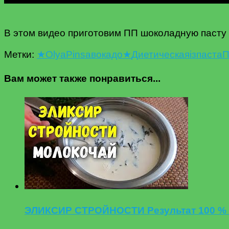
В этом видео приготовим ПП шоколадную паст
Метки:
★
Olya
Pins
авокадо★
Диетическая
із
паста
Вам может также понравиться...
ЭЛИКСИР СТРОЙНОСТИ Результат 100 %