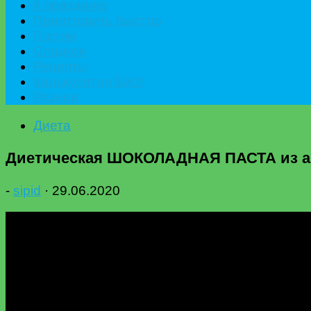
К празднику
Приготовить быстро
Гостям
Сладкое
Рецепты
Калькулятор БЖУ
Разное
Диета
Диетическая ШОКОЛАДНАЯ ПАСТА из а
-
sipid
·
29.06.2020