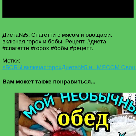
Диета№5. Спагетти с мясом и овощами,
включая горох и бобы. Рецепт. #диета
#спагетти #горох #бобы #рецепт.
Метки:
s
БОБЫ.
включая
горох
Диета№5.
и...
МЯСОМ.
Овощ
Вам может также понравиться...