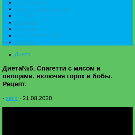
К празднику
Приготовить быстро
Гостям
Сладкое
Рецепты
Калькулятор БЖУ
Разное
Диета
Диета№5. Спагетти с мясом и
овощами, включая горох и бобы.
Рецепт.
-
sipid
·
21.08.2020