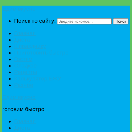
Едим вкусно
Поиск по сайту:
Поиск
Главная
Диета
К празднику
Приготовить быстро
Гостям
Сладкое
Рецепты
Калькулятор БЖУ
Разное
Едим вкусно
готовим быстро
Главная
Диета