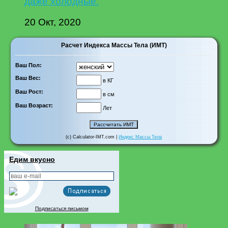
даже холодные.
20 Окт, 2020
Расчет Индекса Массы Тела (ИМТ)
Ваш Пол:
Ваш Вес:
в КГ
Ваш Рост:
в см
Ваш Возраст:
Лет
(c) Calculator-IMT.com |
Индекс Массы Тела
Едим вкусно
Подписаться письмом