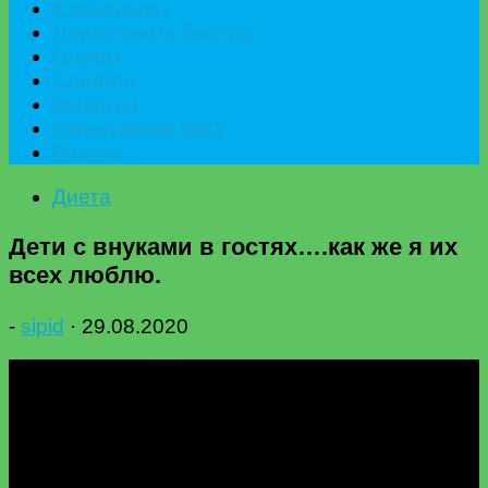
К празднику
Приготовить быстро
Гостям
Сладкое
Рецепты
Калькулятор БЖУ
Разное
Диета
Дети с внуками в гостях….как же я их
всех люблю.
-
sipid
·
29.08.2020