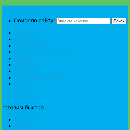
Едим вкусно
Поиск по сайту:
Поиск
Главная
Диета
К празднику
Приготовить быстро
Гостям
Сладкое
Рецепты
Калькулятор БЖУ
Разное
Едим вкусно
готовим быстро
Главная
Диета