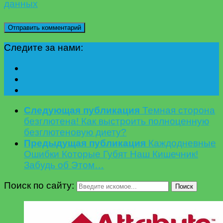
данных
Следите за нами:
Следующая публикация
Темная сторона
безглютена! Как выстроить полноценную
безглютеновую диету?
Предыдущая публикация
Каждодневные
Ошибки Которые Губят Наш Кишечник!
Забудь об Этом…
Поиск по сайту:
Поиск