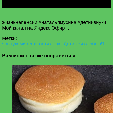
жизньнапенсии #натальямусина #детиивнуки
Мой канал на Яндекс Эфир …
Метки:
s
в
внуками
всех.
гостях....как
Дети
же
их
люблю
Я.
Вам может также понравиться...