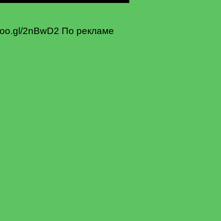
goo.gl/2nBwD2 По рекламе