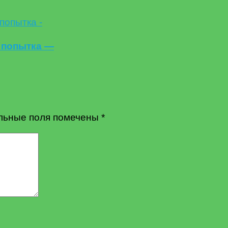
 попытка —
льные поля помечены
*