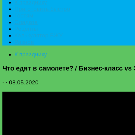
К празднику
Приготовить быстро
Гостям
Сладкое
Рецепты
Калькулятор БЖУ
Разное
К празднику
Что едят в самолете? / Бизнес-класс v
-
·
08.05.2020