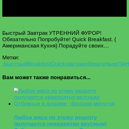
Быстрый Завтрак УТРЕННИЙ ФУРОР!
Обязательно Попробуйте! Quick Breakfast. (
Американская Кухня) Порадуйте своих…
Метки:
.Быстрый
Breakfast
Quick
завтрак
обязательно
ПАН
Вам может также понравиться...
Любое мясо по этому рецепту
получается невероятно вкусным!