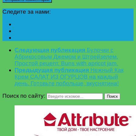
Следите за нами:
Следующая публикация
Булочки с
Абрикосовым Джемом и Штрейзелем.
Простой рецепт. Buns with apricot jam.
Предыдущая публикация
Нежный Как
Крем САЛАТ ИЗ ОГУРЦОВ на каждый
день. Готовьте побольше, вкуснятина!
Поиск по сайту:
Поиск