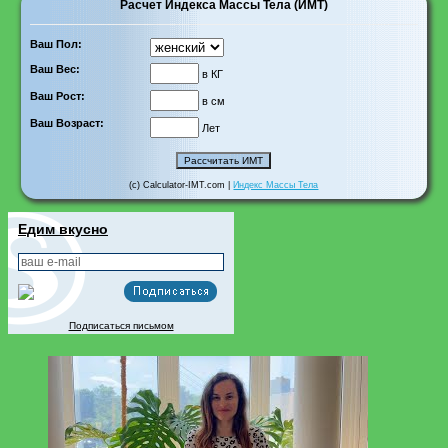
Расчет Индекса Массы Тела (ИМТ)
Ваш Пол:
Ваш Вес:
в КГ
Ваш Рост:
в см
Ваш Возраст:
Лет
(c) Calculator-IMT.com |
Индекс Массы Тела
Едим вкусно
Подписаться письмом