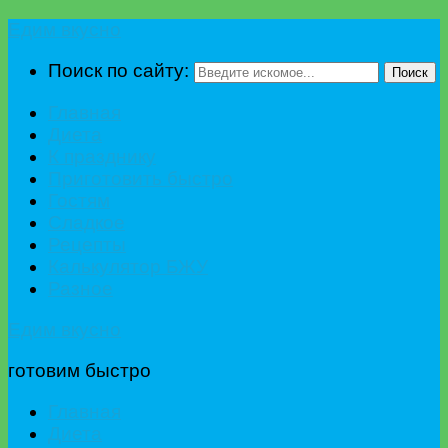
Едим вкусно
Поиск по сайту:
Поиск
Главная
Диета
К празднику
Приготовить быстро
Гостям
Сладкое
Рецепты
Калькулятор БЖУ
Разное
Едим вкусно
готовим быстро
Главная
Диета