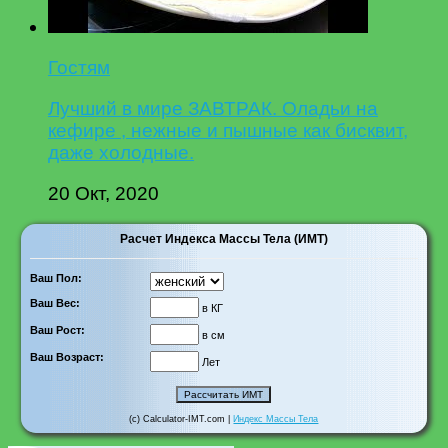
Гостям
Лучший в мире ЗАВТРАК. Оладьи на
кефире , нежные и пышные как бисквит,
даже холодные.
20 Окт, 2020
Расчет Индекса Массы Тела (ИМТ)
Ваш Пол:
Ваш Вес:
в КГ
Ваш Рост:
в см
Ваш Возраст:
Лет
(c) Calculator-IMT.com |
Индекс Массы Тела