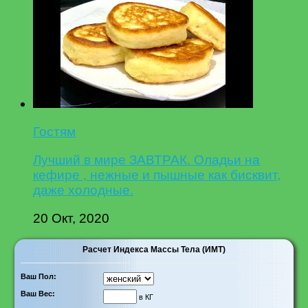
Гостям
Лучший в мире ЗАВТРАК. Оладьи на
кефире , нежные и пышные как бисквит,
даже холодные.
20 Окт, 2020
Расчет Индекса Массы Тела (ИМТ)
Ваш Пол:
Ваш Вес:
в КГ