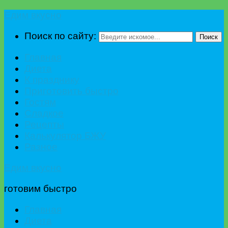
Едим вкусно
Поиск по сайту:
Поиск
Главная
Диета
К празднику
Приготовить быстро
Гостям
Сладкое
Рецепты
Калькулятор БЖУ
Разное
Едим вкусно
готовим быстро
Главная
Диета