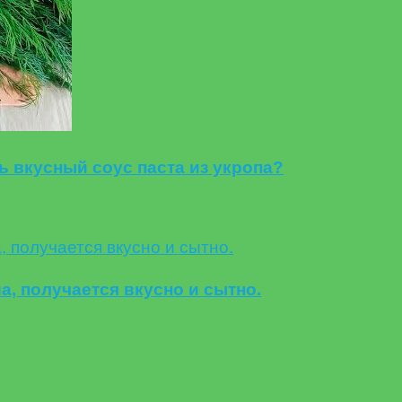
ь вкусный соус паста из укропа?
, получается вкусно и сытно.