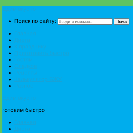
Едим вкусно
Поиск по сайту:
Поиск
Главная
Диета
К празднику
Приготовить быстро
Гостям
Сладкое
Рецепты
Калькулятор БЖУ
Разное
Едим вкусно
готовим быстро
Главная
Диета