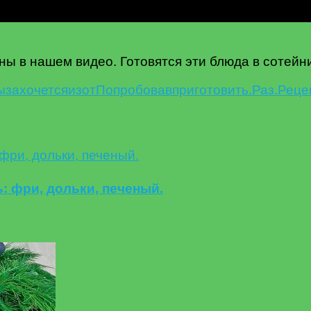
ины в нашем видео. Готовятся эти блюда в сотей
ы
захочется
из
от
Попробовав
приготовить.
Раз.
Реце
: фри, дольки, печеный.