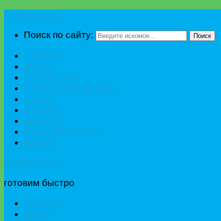
Едим вкусно
Поиск по сайту:
Поиск
Главная
Диета
К празднику
Приготовить быстро
Гостям
Сладкое
Рецепты
Калькулятор БЖУ
Разное
Едим вкусно
готовим быстро
Главная
Диета