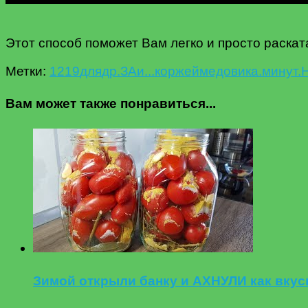
Этот способ поможет Вам легко и просто раскат
Метки:
12
19
для
др.
ЗА
и...
коржей
медовика.
минут.
Вам может также понравиться...
Зимой открыли банку и АХНУЛИ как вку