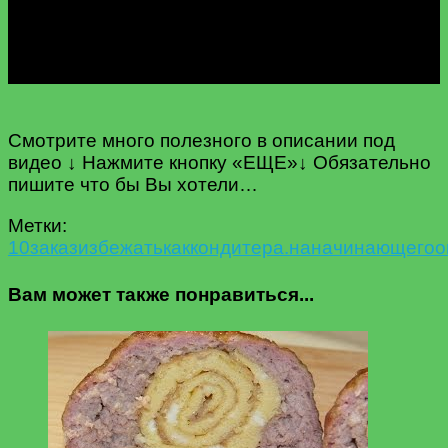
Смотрите много полезного в описании под
видео ↓ Нажмите кнопку «ЕЩЕ»↓ Обязательно
пишите что бы Вы хотели…
Метки:
10
заказ
избежать
как
кондитера.
на
начинающего
о
Вам может также понравиться...