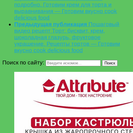
подробно. Готовим крем для торта и
выравнивания — Готовим вкусно cook
delicious food
Предыдущая публикация
Пошаговый
видео рецепт Торт: бисквит, крем,
шоколадная глазурь, фруктовое
украшение. Рецепты тортов — Готовим
вкусно cook delicious food
Поиск по сайту:
Поиск