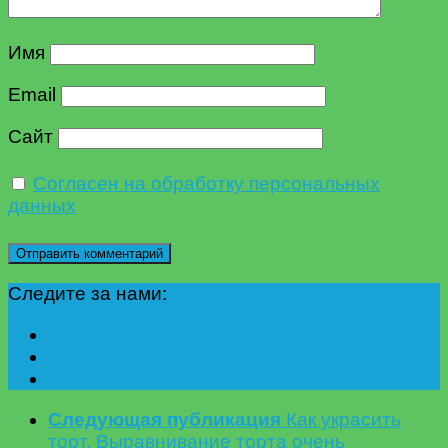
Имя
Email
Сайт
Согласен на обработку персональных
данных
Следите за нами:
Следующая публикация
Как украсить
торт. Выравнивание торта очень