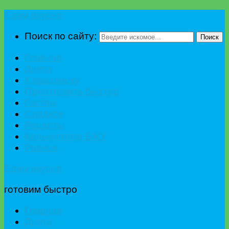
Едим вкусно
Поиск по сайту:
Поиск
Главная
Диета
К празднику
Приготовить быстро
Гостям
Сладкое
Рецепты
Калькулятор БЖУ
Разное
Едим вкусно
готовим быстро
Главная
Диета