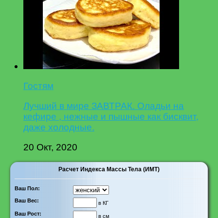
Гостям
Лучший в мире ЗАВТРАК. Оладьи на
кефире , нежные и пышные как бисквит,
даже холодные.
20 Окт, 2020
Расчет Индекса Массы Тела (ИМТ)
Ваш Пол:
Ваш Вес:
в КГ
Ваш Рост:
в см