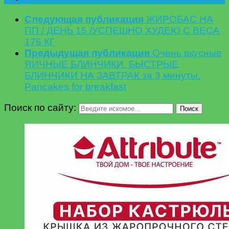
Следующая публикация
ЖИРОБАС НА
ПП / ДЕНЬ 15 /УСПЕШНО ХУДЕЮ С ВЕСА
175 КГ
Предыдущая публикация
Очень вкусные
ЯИЧНЫЕ БЛИНЧИКИ. БЫСТРЫЕ
БЛИНЧИКИ НА ЗАВТРАК за 3 минуты.
Pancakes for breakfast
Поиск по сайту:
Поиск