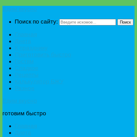
Едим вкусно
Поиск по сайту:
Поиск
Главная
Диета
К празднику
Приготовить быстро
Гостям
Сладкое
Рецепты
Калькулятор БЖУ
Разное
Едим вкусно
готовим быстро
Главная
Диета