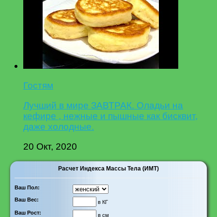
Гостям
Лучший в мире ЗАВТРАК. Оладьи на
кефире , нежные и пышные как бисквит,
даже холодные.
20 Окт, 2020
Расчет Индекса Массы Тела (ИМТ)
Ваш Пол:
Ваш Вес:
в КГ
Ваш Рост:
в см