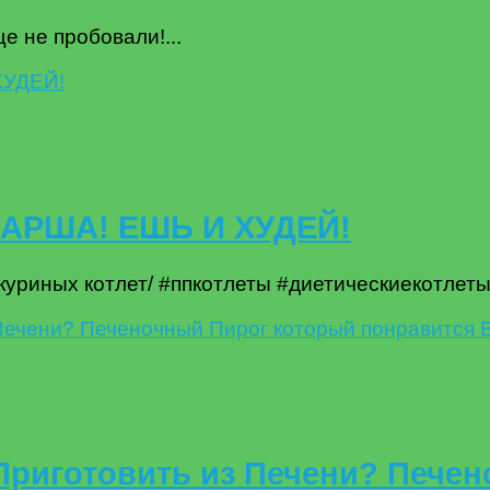
 не пробовали!...
АРША! ЕШЬ И ХУДЕЙ!
 куриных котлет/ #ппкотлеты #диетическиекотлет
Приготовить из Печени? Пече