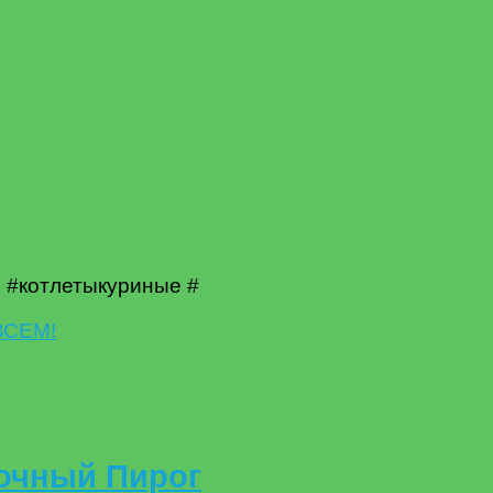
ы #котлетыкуриные #
ночный Пирог