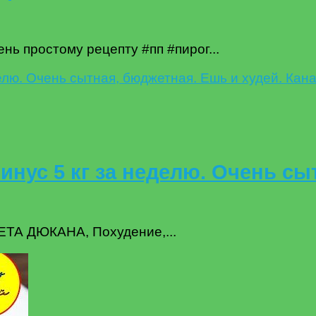
ь простому рецепту #пп #пирог...
инус 5 кг за неделю. Очень сы
ИЕТА ДЮКАНА, Похудение,...