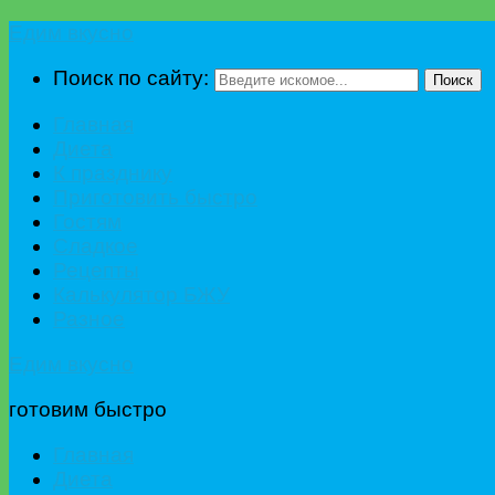
Едим вкусно
Поиск по сайту:
Поиск
Главная
Диета
К празднику
Приготовить быстро
Гостям
Сладкое
Рецепты
Калькулятор БЖУ
Разное
Едим вкусно
готовим быстро
Главная
Диета