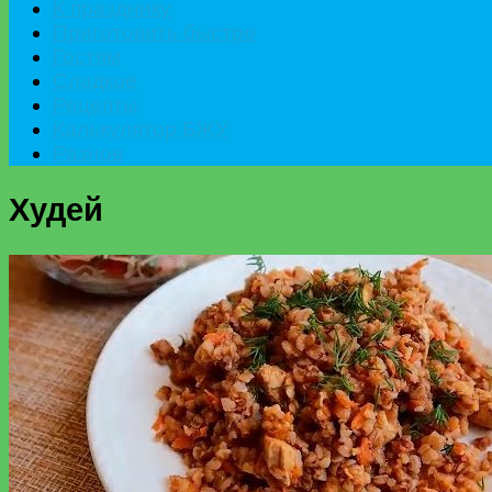
К празднику
Приготовить быстро
Гостям
Сладкое
Рецепты
Калькулятор БЖУ
Разное
Худей