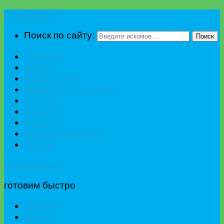
Едим вкусно
Поиск по сайту:
Поиск
Главная
Диета
К празднику
Приготовить быстро
Гостям
Сладкое
Рецепты
Калькулятор БЖУ
Разное
Едим вкусно
готовим быстро
Главная
Диета