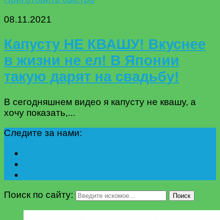
08.11.2021
Капусту НЕ КВАШУ! Вкуснее
в жизни не ел! В Японии
такую дарят на свадьбу!
В сегодняшнем видео я капусту не квашу, а
хочу показать,...
Следите за нами:
Поиск по сайту:
Поиск