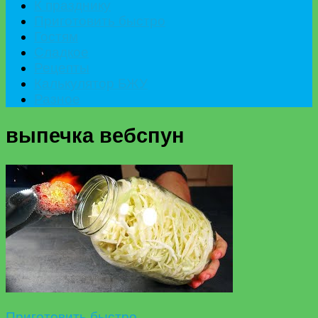
К празднику
Приготовить быстро
Гостям
Сладкое
Рецепты
Калькулятор БЖУ
Разное
выпечка вебспун
Приготовить быстро