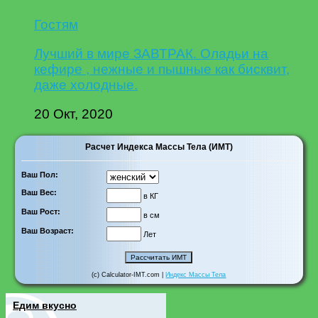
Гостям
Лучший в мире ЗАВТРАК. Оладьи на
кефире , нежные и пышные как бисквит,
даже холодные.
20 Окт, 2020
Расчет Индекса Массы Тела (ИМТ)
Ваш Пол:
Ваш Вес:
в КГ
Ваш Рост:
в см
Ваш Возраст:
Лет
(c) Calculator-IMT.com |
Индекс Массы Тела
Едим вкусно