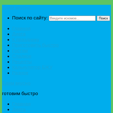
Едим вкусно
Поиск по сайту:
Поиск
Главная
Диета
К празднику
Приготовить быстро
Гостям
Сладкое
Рецепты
Калькулятор БЖУ
Разное
Едим вкусно
готовим быстро
Главная
Диета