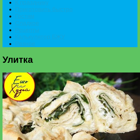
К празднику
Приготовить быстро
Гостям
Сладкое
Рецепты
Калькулятор БЖУ
Разное
Улитка