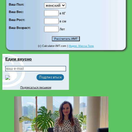
Ваш Пол:
Ваш Вес:
в КГ
Ваш Рост:
в см
Ваш Возраст:
Лет
(c) Calculator-IMT.com |
Индекс Массы Тела
Едим вкусно
Подписаться письмом