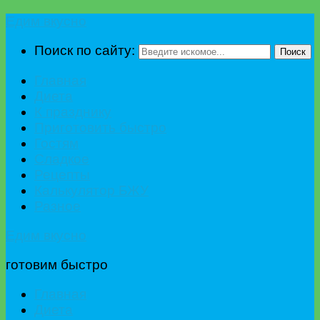
Едим вкусно
Поиск по сайту:
Поиск
Главная
Диета
К празднику
Приготовить быстро
Гостям
Сладкое
Рецепты
Калькулятор БЖУ
Разное
Едим вкусно
готовим быстро
Главная
Диета