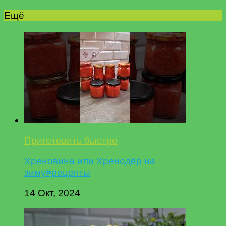
Ещё
Приготовить быстро
Хреновина или Хренодёр на
зиму#рецепты
14 Окт, 2024