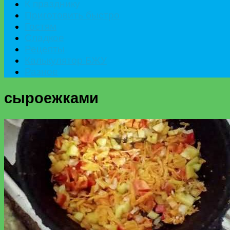
К празднику
Приготовить быстро
Гостям
Сладкое
Рецепты
Калькулятор БЖУ
Разное
сыроежками