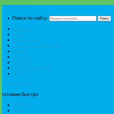
Едим вкусно
Поиск по сайту:
Поиск
Главная
Диета
К празднику
Приготовить быстро
Гостям
Сладкое
Рецепты
Калькулятор БЖУ
Разное
Едим вкусно
готовим быстро
Главная
Диета